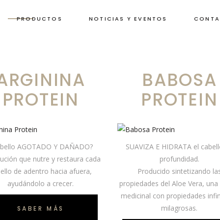
PRODUCTOS
NOTICIAS Y EVENTOS
CONTA
ARGININA
BABOSA
PROTEIN
PROTEIN
abello AGOTADO Y DAÑADO?
SUAVIZA E HIDRATA el cabell
lución que nutre y restaura cada
profundidad.
ello de adentro hacia afuera,
Producido sintetizando la
ayudándolo a crecer.
propiedades del Aloe Vera, una
medicinal con propiedades infin
milagrosas.
SABER MÁS