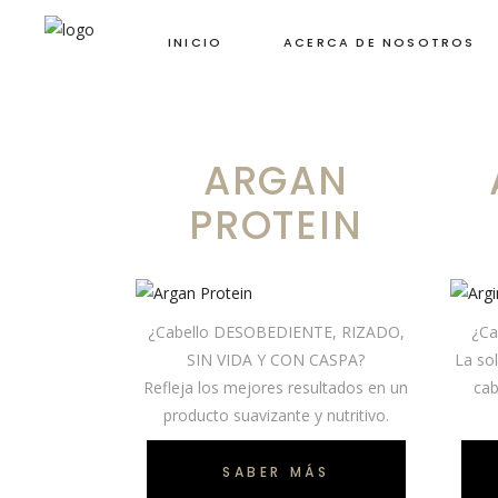
INICIO
ACERCA DE NOSOTROS
ARGAN
PROTEIN
¿Cabello DESOBEDIENTE, RIZADO,
¿C
SIN VIDA Y CON CASPA?
La so
Refleja los mejores resultados en un
cab
producto suavizante y nutritivo.
SABER MÁS