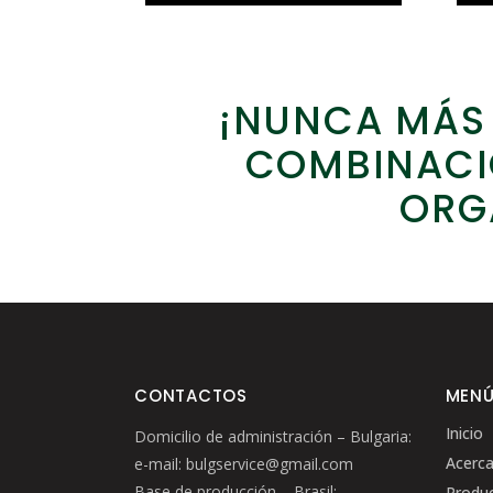
¡NUNCA MÁS 
COMBINACIÓ
ORG
CONTACTOS
MEN
Inicio
Domicilio de administración – Bulgaria:
Acerca
e-mail: bulgservice@gmail.com
Base de producción – Brasil:
Produ