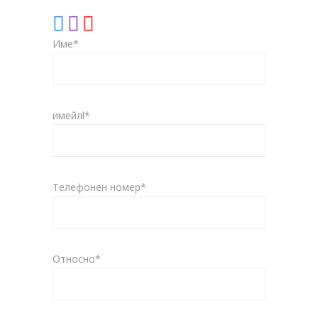
Име*
имейлl*
Телефонен номер*
Относно*