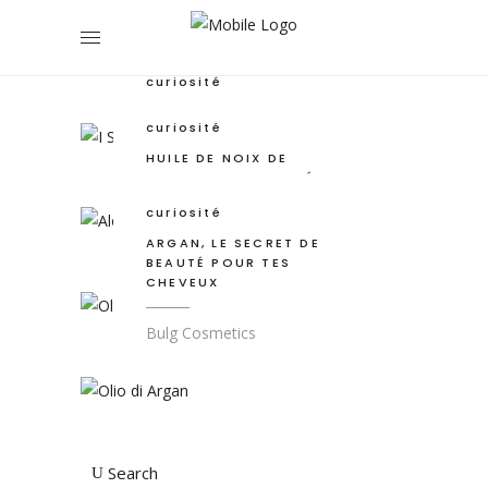
PENDANT L’ÉTÉ : QUE
FAIRE ET NE PAS FAIRE
Bulg Cosmetics
curiosité
ALOE VERA
curiosité
HUILE DE NOIX DE
Bulg Cosmetics
COCO : UNE PANACÉE
POUR NOS CHEVEUX
curiosité
ARGAN, LE SECRET DE
Bulg Cosmetics
BEAUTÉ POUR TES
CHEVEUX
Bulg Cosmetics
Search