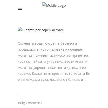
КАКВО
НЕ
Солената вода, хлорът в басейна и
продължителното излагане на слънце
могат да причинят истинско „изгаряне“ на
косата, тъй като ултравиолетовите лъчи
могат да увредят защитната кутикула на
косъма. Колко пъти през лятото косата Ви
е изглеждала суха, лишена от блясък и
Bulg Cosmetics