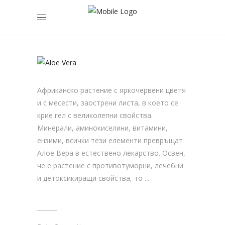
АЛОЕ
ВЕРА
Африканско растение с яркочервени цветя
и с месести, заострени листа, в което се
крие гел с великолепни свойства.
Минерали, аминокиселини, витамини,
ензими, всички тези елементи превръщат
Алое Вера в естествено лекарство. Освен,
че е растение с противотуморни, лечебни
и детоксикиращи свойства, то