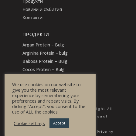
Продукти
Новини и събития
Контакти
ПРОДУКТИ
Argan Protein – Bulg
Arginina Protein – bulg
Babosa Protein – Bulg
Cocos Protein – Bulg
We use cookies on our website to
give you the most relevant
experience by remembering your
preferences and repeat visits. By
clicking “Accept”, you consent to the
© 2020 Bulg Cosmetics - Copyright All
use of ALL the cookies.
Rights Reserved | Powered by
Visual
Cookie settings
Accept
Stampa
Faq
|
Privacy