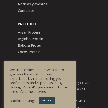
Noticias y eventos
Contactos
PRODUCTOS
Argan Protein
Arginina Protein
Babosa Protein
Cocos Protein
We use cookies on our website to
give you the most relevant
experience by remembering your
preferences and repeat visits. By
© 2020 Bulg Cosmetics - Copyright All
clicking “Accept”, you consent to the
Rights Reserved | Powered by
Visual
use of ALL the cookies.
Stampa
Cookie settings
Accept
Preguntas más frecuentes
|
Política
de privacidad