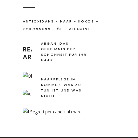
ANTIOXIDANS
-
HAAR
-
KOKOS
-
KOKOSNUSS
-
ÖL
-
VITAMINE
ARGAN, DAS
READ RECENT
GEHEIMNIS DER
SCHÖNHEIT FÜR IHR
ARTICLES
HAAR
ALOE VERA
HAARPFLEGE IM
SOMMER: WAS ZU
TUN IST UND WAS
NICHT